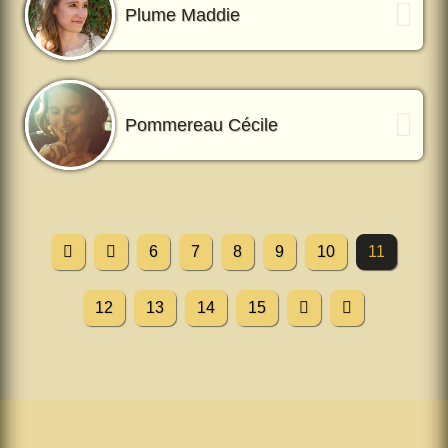
Plume Maddie
Pommereau Cécile
6
7
8
9
10
11
12
13
14
15