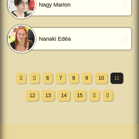
Nagy Marion
Nanaki Edéa
6
7
8
9
10
11
12
13
14
15