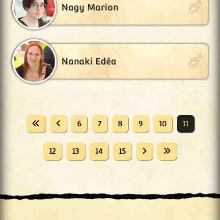
Nagy Marion
Nanaki Edéa
6
7
8
9
10
11
12
13
14
15