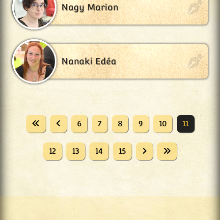
Nagy Marion
Nanaki Edéa
6
7
8
9
10
11
12
13
14
15