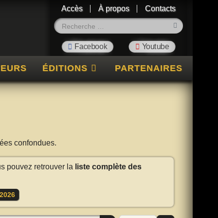
Accès
À propos
Contacts
Rechercher
TEURS
ÉDITIONS
PARTENAIRES
nnées confondues.
us pouvez retrouver la
liste complète des
2026