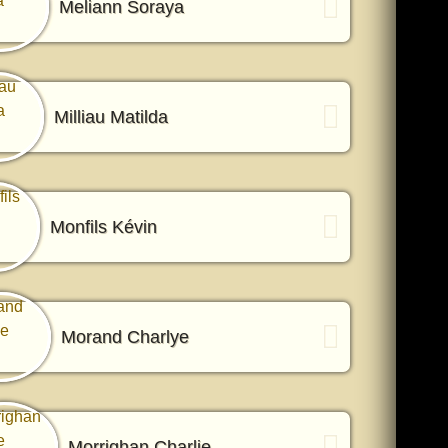
Meliann Soraya
Milliau Matilda
Monfils Kévin
Morand Charlye
Morrighan Charlie