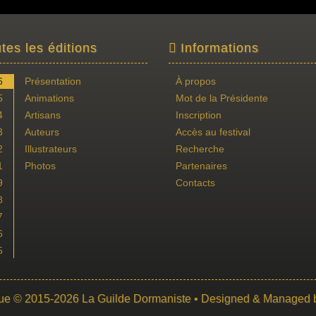
tes les éditions
Informations
6
Présentation
À propos
5
Animations
Mot de la Présidente
4
Artisans
Inscription
3
Auteurs
Accès au festival
2
Illustrateurs
Recherche
1
Photos
Partenaires
9
Contacts
8
7
6
5
ue
© 2015-2026
La Guilde Dormaniste
• Designed & Managed