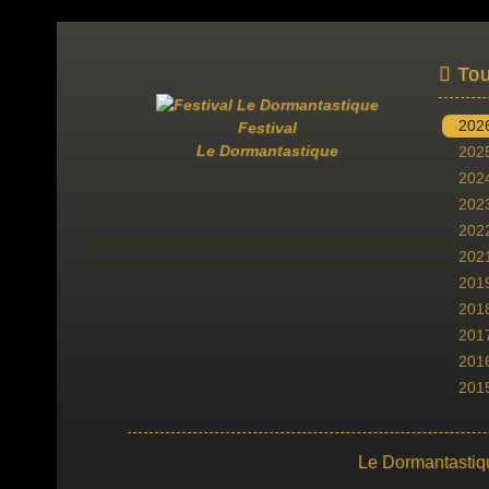
Tou
202
Festival
Le Dormantastique
202
202
202
202
202
201
201
201
201
201
Le Dormantastiq