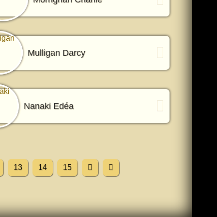
Mulligan Darcy
Nanaki Edéa
13
14
15