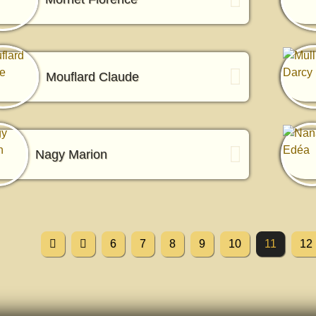
Mouflard Claude
Nagy Marion
6
7
8
9
10
11
12