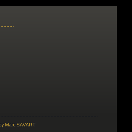
 by
Marc SAVART