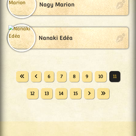
Nagy Marion
Nanaki Edéa
6
7
8
9
10
11
12
13
14
15